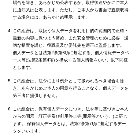
場合を除き、あらかじめ公表するか、取得後速やかにご本人
に通知又は公表します。ただし、ご本人から書面で直接取得
する場合には、あらかじめ明示します。
この組合は、取扱う個人データを利用目的の範囲内で正確・
最新の内容に保つよう努め、また安全管理のために必要・適
切な措置を講じ、役職員及び委託先を適正に監督します。
個人データとは法第2条第6項に規定する、個人情報データベ
ース等(法第2条第4項)を構成する個人情報をいい、以下同様
とします。
この組合は、法令により例外として扱われるべき場合を除
き、あらかじめご本人の同意を得ることなく、個人データを
第三者に提供しません。
この組合は、保有個人データにつき、法令等に基づきご本人
からの開示、訂正等及び利用停止等(開示等という。)に応じ
ます。 保有個人データとは、法第2条第7項に規定するデー
タをいいます。