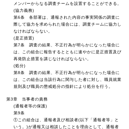
メンバーからなる調査チームを設置することができる。
(協力義務)
第6条 各部署は、通報された内容の事実関係の調査に
際して協力を求められた場合には、調査チームに協力し
なければならない。
(是正措置)
第7条 調査の結果、不正行為が明らかになった場合に
は、この組合に報告するとともに速やかに是正措置及び
再発防止措置を講じなければならない。
(処分)
第8条 調査の結果、不正行為が明らかになった場合に
は、この組合は当該行為に関与した者に対し、職員就業
規則及び職員の懲戒処分の指針により処分を行う。
第3章 当事者の責務
(通報者等の保護)
第9条
①この組合は、通報者及び相談者(以下「通報者等」と
いう。)が通報又は相談したことを理由として、通報者