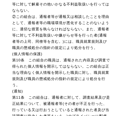
等に対して解雇その他いかなる不利益取扱いを行っては
ならない。
②この組合は、通報者等が通報又は相談したことを理由
として、通報者等の職場環境が悪化することのないよう
に、適切な措置を執らなければならない。また、通報者
等に対して不利益取扱いや嫌がらせ等を行った者(通報
者等の上司、同僚等を含む。)には、職員就業規則及び
職員の懲戒処分の指針の規定により処分を行う。
(個人情報の保護)
第10条 この組合の職員は、通報された内容及び調査で
得られた個人情報を開示してはならない。この組合は正
当な理由なく個人情報を開示した職員に対し、職員就業
規則及び職員の懲戒処分の指針の規定により処分を行
う。
(通知)
第11条 この組合は、通報者に対して、調査結果及び是
正結果について、被通報者等(その者が不正を行った、
行っている又は行おうとしていると通報された者及び当
該調査に協力した者等をいう。)のプライバシーに配慮