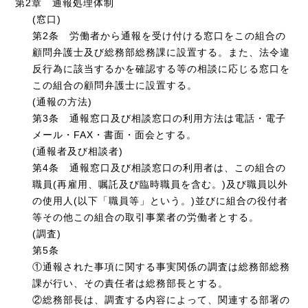
第2章 通報処理体制
(窓口)
第2条 労働者から通報を受け付ける窓口をこの組合の
顧問弁護士及び総務部総務課に設置する。また、法令違
反行為に該当するかを確認する等の相談に応じる窓口を
この組合の顧問弁護士に設置する。
(通報の方法)
第3条 通報窓口及び相談窓口の利用方法は電話・電子
メール・FAX・書面・面会とする。
(通報者及び相談者)
第4条 通報窓口及び相談窓口の利用者は、この組合の
職員(再雇用、嘱託及び臨時職員を含む。)及び職員以外
の使用人(以下「職員等」という。)並びに組合の役付者
等その他この組合の取引事業者の労働者とする。
(調査)
第5条
①通報された事項に関する事実関係の調査は総務部総務
課が行い、その責任者は総務部長とする。
②総務部長は、調査する内容によって、関連する部署の