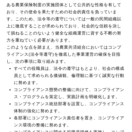
ある農業保険制度の実施団体として公共的な性格を有して
おり、その使命を果たすための社会的責任を負っていま
す。このため、法令等の遵守については一般の民間組織以
上に徹底することが求められており、社会的な信頼を決し
て損ねることのないよう健全な組織運営に資する不断の努
力を重ねていく必要があります。
このような点を踏まえ、当農業共済組合においてはコンプ
ライアンス(法令等遵守)を徹底した事業運営の確保を目指
し、次の事項に取り組みます。
すべての役職員は、法令の遵守はもとより、社会の構成
員として求められる価値観、倫理観に基づく誠実な行動
に努めます。
コンプライアンス態勢の整備に向けて、コンプライアン
ス・プログラムを策定し、実践計画を明確化します。
コンプライアンス統括部署を設置し、コンプライアンス
体制の強化に努めます。
各部署にコンプライアンス責任者を置き、コンプライア
ンス環境の整備に努めます。
コンプライアンスに関する役職員研修を実施し、コンプ