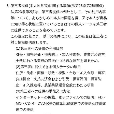
第三者提供(本人同意等)に関する事項(法第23条第2項関係)
法第23条第2項は、第三者提供の例外として、その利用内容
等について、あらかじめご本人の同意を得、又は本人が容易
に知り得る状態に置いているときはその個人データを第三者
に提供できることを定めています。
この規定に基づき、以下の条件により、この組合は第三者に
対し情報提供致します。
(1)第三者への提供の利用目的
引受・損害評価・損害防止・加入推進等、農業共済運営
全般にわたる業務の適正かつ迅速な運営を図るため。
(2)第三者に提供できる個人データの項目
住所・氏名・面積・頭数・棟数・台数・加入金額・農家
負担掛金・支払共済金および引受・損害評価・損害防
止・加入推進等、農業共済運営全般にわたる項目
(3)第三者への提供の手段又は方法
インターネットへの掲載、電子ファイルでの提供、FD・
MO・CD‐R・DVD‐R等の磁気記録媒体での提供及び紙媒
体での提供