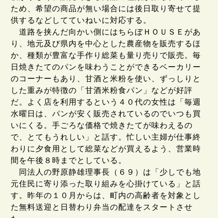
ため、希望の商品が無い場合には後日取り寄せて提
供するなどしてていねいに対応する。
道路を挟んだ向かい側にはちらぼＨＯＵＳＥがあ
り、地元及び県内を中心とした農産物を販売するほ
か、種類が豊富な手作り総菜も量り売りで販売。毎
日焼きたてのパンを味わうことができるベーカリー
のコーナーもあり、甘酒と米粉を使い、ずっしりと
した重みが特徴の「甘酒米粉食パン」などが好評
だ。よく店を利用するという４０代の女性は「毎週
水曜日は、パンが安く販売されているのでいつも買
いにくる。手ごろな価格で焼きたてが味わえるの
で、とてもうれしい」と話す。忙しい主婦が仕事終
わりに夕食用として総菜などが買えるよう、営業時
間を午後８時までとしている。
同法人の野原静雄理事長（６９）は「少しでも地
元住民に寄り添った取り組みを心掛けている」と話
す。昨年の１０月からは、町内の高齢者を対象とし
た無料送迎と日替わり弁当の配達をスタートさせ