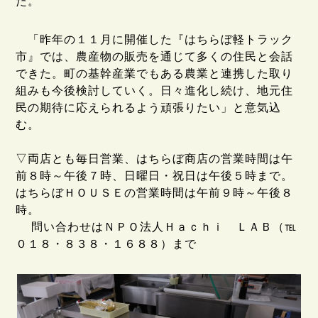
た。
「昨年の１１月に開催した『はちらぼ軽トラック
市』では、農産物の販売を通じて多くの住民と会話
できた。町の基幹産業でもある農業と連携した取り
組みも今後検討していく。日々進化し続け、地元住
民の期待に応えられるよう頑張りたい」と意気込
む。
▽両店とも毎日営業、はちらぼ商店の営業時間は午
前８時～午後７時、日曜日・祝日は午後５時まで。
はちらぼＨＯＵＳＥの営業時間は午前９時～午後８
時。
問い合わせはＮＰＯ法人Ｈａｃｈｉ ＬＡＢ（℡
０１８・８３８・１６８８）まで