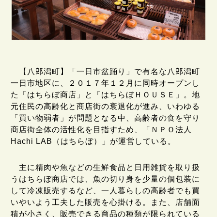
【八郎潟町】「一日市盆踊り」で有名な八郎潟町
一日市地区に、２０１７年１２月に同時オープンし
た「はちらぼ商店」と「はちらぼＨＯＵＳＥ」。地
元住民の高齢化と商店街の衰退化が進み、いわゆる
「買い物弱者」が問題となる中、高齢者の食を守り
商店街全体の活性化を目指すため、「ＮＰＯ法人
Hachi LAB（はちらぼ）」が運営している。
主に精肉や魚などの生鮮食品と日用雑貨を取り扱
うはちらぼ商店では、魚の切り身を少量の個包装に
して冷凍販売するなど、一人暮らしの高齢者でも買
いやいよう工夫した販売を心掛ける。また、店舗面
積が小さく、販売できる商品の種類が限られている