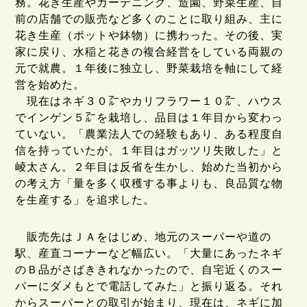
務。花き生産やガーデニング、造園、野菜生産、自
前の店舗での販売など多くのことに取り組み、主に
花き生産（ポットや鉢物）に携わった。その後、実
家に戻り、水稲と花きの複合経営をしている両親の
元で就農。１年後に独立し、野菜栽培を軸にして経
営を始めた。
現在はネギ３０㌃やカリフラワー１０㌃、ハウス
でインゲン５㌃を栽培し、品目は１年目から変わっ
ていない。「農業法人での経験もあり、ある程度自
信を持っていたが、１年目はガッツリ失敗した」と
崚太さん。２年目は反省を生かし、始めた当初から
の考え方「量を多く収穫する事よりも、良品質な物
を生産する」を追求した。
販売先はＪＡをはじめ、地元のスーパーや道の
駅、産直コーナーなど幅広い。「大量にあったネギ
のＢ品がさばききれなかったので、自宅近くのスー
パーにダメもとで電話してみた」と振り返る。それ
からスーパーとの取引が始まり、現在は、ネギに加