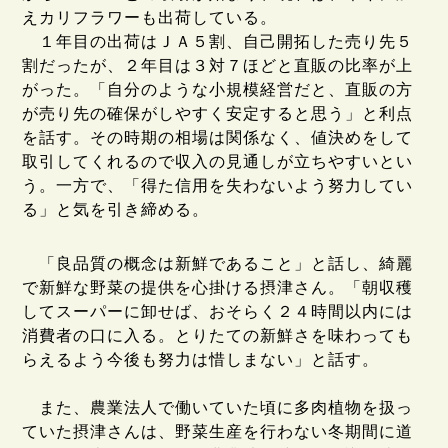
えカリフラワーも出荷している。
１年目の出荷はＪＡ５割、自己開拓した売り先５
割だったが、２年目は３対７ほどと直販の比率が上
がった。「自分のような小規模経営だと、直販の方
が売り先の確保がしやすく安定すると思う」と利点
を話す。その時期の相場は関係なく、値決めをして
取引してくれるので収入の見通しが立ちやすいとい
う。一方で、「得た信用を失わないよう努力してい
る」と気を引き締める。
「良品質の概念は新鮮であること」と話し、綺麗
で新鮮な野菜の提供を心掛ける摂津さん。「朝収穫
してスーパーに卸せば、おそらく２４時間以内には
消費者の口に入る。とりたての新鮮さを味わっても
らえるよう今後も努力は惜しまない」と話す。
また、農業法人で働いていた頃に多肉植物を扱っ
ていた摂津さんは、野菜生産を行わない冬期間に道