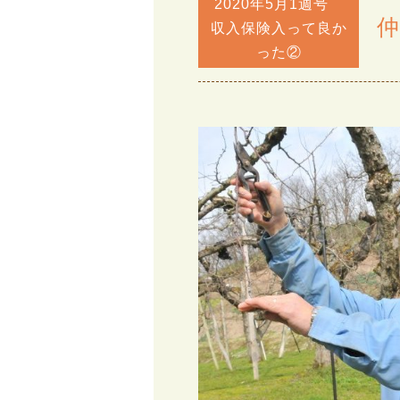
2020年5月1週号
仲
収入保険入って良か
った②