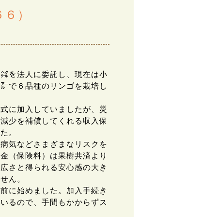
６６）
㌶を法人に委託し、現在は小
０㌃で６品種のリンゴを栽培し
式に加入していましたが、災
入減少を補償してくれる収入保
した。
病気などさまざまなリスクを
掛金（保険料）は果樹共済より
幅広さと得られる安心感の大き
ません。
前に始めました。加入手続き
用いるので、手間もかからずス
。