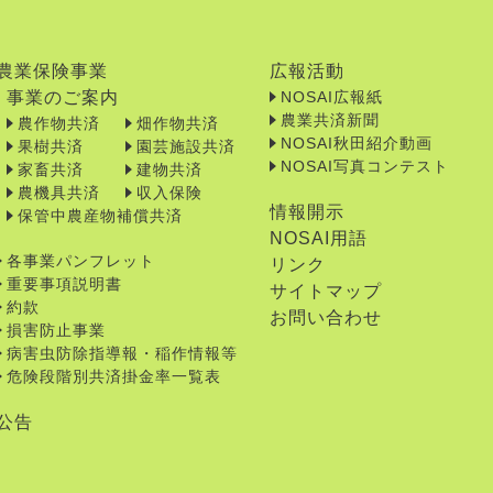
農業保険事業
広報活動
事業のご案内
NOSAI広報紙
農業共済新聞
農作物共済
畑作物共済
NOSAI秋田紹介動画
果樹共済
園芸施設共済
NOSAI写真コンテスト
家畜共済
建物共済
農機具共済
収入保険
情報開示
保管中農産物補償共済
NOSAI用語
各事業パンフレット
リンク
重要事項説明書
サイトマップ
約款
お問い合わせ
損害防止事業
病害虫防除指導報・稲作情報等
危険段階別共済掛金率一覧表
公告