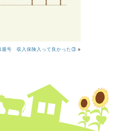
5月1週号 収入保険入って良かった③
»