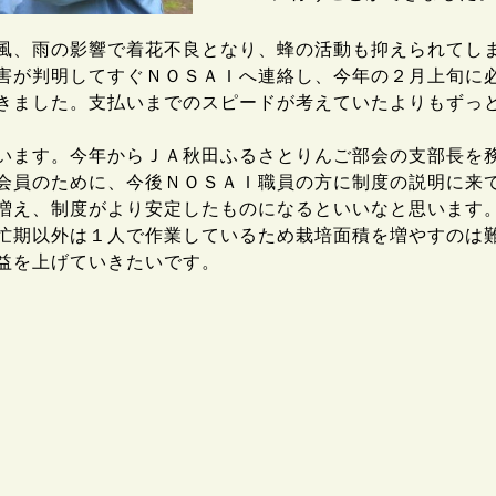
、雨の影響で着花不良となり、蜂の活動も抑えられてし
害が判明してすぐＮＯＳＡＩへ連絡し、今年の２月上旬に
きました。支払いまでのスピードが考えていたよりもずっ
ます。今年からＪＡ秋田ふるさとりんご部会の支部長を
会員のために、今後ＮＯＳＡＩ職員の方に制度の説明に来
増え、制度がより安定したものになるといいなと思います
期以外は１人で作業しているため栽培面積を増やすのは
益を上げていきたいです。