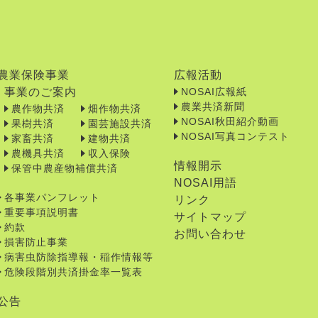
農業保険事業
広報活動
事業のご案内
NOSAI広報紙
農業共済新聞
農作物共済
畑作物共済
NOSAI秋田紹介動画
果樹共済
園芸施設共済
NOSAI写真コンテスト
家畜共済
建物共済
農機具共済
収入保険
情報開示
保管中農産物補償共済
NOSAI用語
各事業パンフレット
リンク
重要事項説明書
サイトマップ
約款
お問い合わせ
損害防止事業
病害虫防除指導報・稲作情報等
危険段階別共済掛金率一覧表
公告