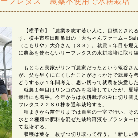
ーフレタス 農薬不使用で水耕栽培 
【横手市】「農業を志す若い人に、目標とされる
す、横手市増田町亀田の「大ちゃんファーム～Salad
（こもりや）大介さん（３３）。就農５年目を迎
に農薬を使わないリーフレタスの水耕栽培に取り
もともと実家がリンゴ農家だったという篭谷さん
が、父を早くに亡くしたことがきっかけで就農を
どうするか１年間考え、思い切って就農を決意し
就農１年目はリンゴのみを栽培していたが、夏場
栽培にも着手。今年からは水耕栽培のみに切り替
フレタス２２８０株を通年栽培する。
種まきから苗作りまでは自宅の一室で行い、その
水と２種類の肥料を混ぜた栽培溶液をプランター
て栽培する。
収穫は葉を一枚ずつ切り取って行う。「新しい葉