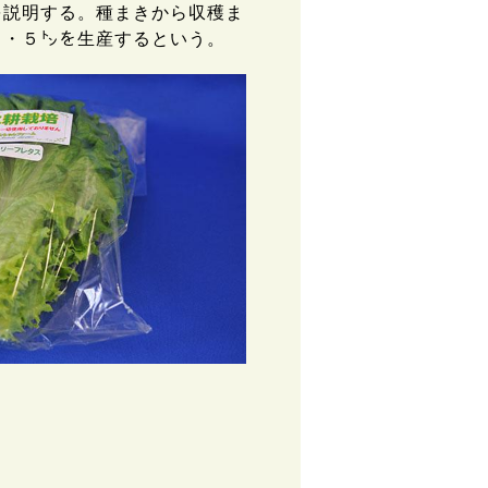
を説明する。種まきから収穫ま
１・５㌧を生産するという。