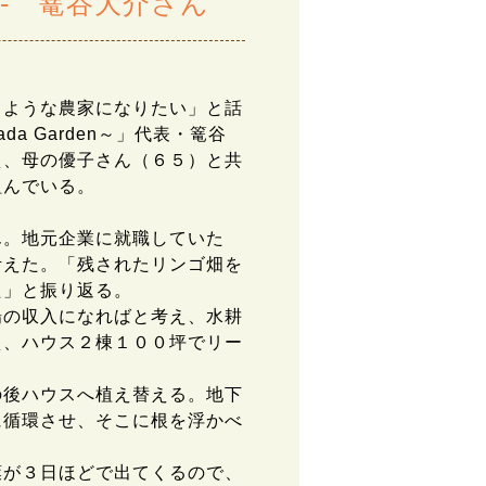
- 篭谷大介さん
ような農家になりたい」と話
a Garden～」代表・篭谷
え、母の優子さん（６５）と共
組んでいる。
。地元企業に就職していた
考えた。「残されたリンゴ畑を
た」と振り返る。
の収入になればと考え、水耕
え、ハウス２棟１００坪でリー
後ハウスへ植え替える。地下
に循環させ、そこに根を浮かべ
が３日ほどで出てくるので、