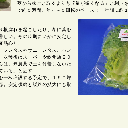
茎から株ごと取るよりも収量が多くなる」と利点
で約５週間、年４～５回転のペースで一年間に約
り根腐れを起こしたり、冬に葉を
難しい。その時期にいかに安定し
究熱心だ。
ーフレタスやサニーレタス、ハン
。収穫後はスーパーや飲食店２０
らは、無農薬で土も付着しないた
ている」と話す。
を一棟増設する予定で、１５０坪
標。安定供給と販路の拡大にも取