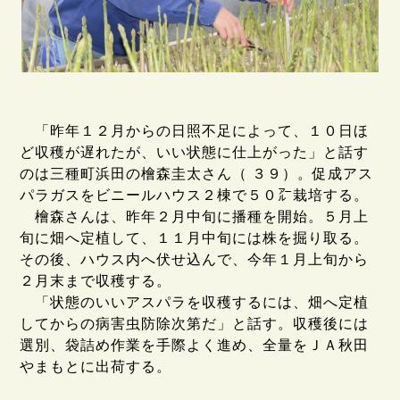
「昨年１２月からの日照不足によって、１０日ほ
ど収穫が遅れたが、いい状態に仕上がった」と話す
のは三種町浜田の檜森圭太さん（ ３９）。促成アス
パラガスをビニールハウス２棟で５０㌃栽培する。
檜森さんは、昨年２月中旬に播種を開始。５月上
旬に畑へ定植して、１１月中旬には株を掘り取る。
その後、ハウス内へ伏せ込んで、今年１月上旬から
２月末まで収穫する。
「状態のいいアスパラを収穫するには、畑へ定植
してからの病害虫防除次第だ」と話す。収穫後には
選別、袋詰め作業を手際よく進め、全量をＪＡ秋田
やまもとに出荷する。