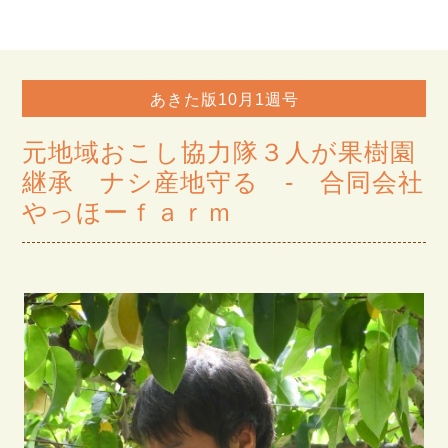
あきた版10月1週号
元地域おこし協力隊３人が果樹園
継承 ナシ産地守る - 合同会社
やっほーｆａｒｍ