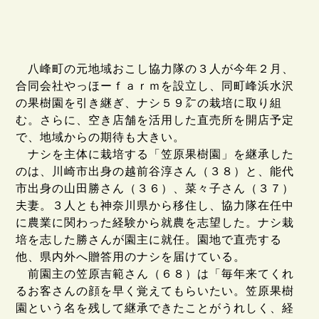
八峰町の元地域おこし協力隊の３人が今年２月、
合同会社やっほーｆａｒｍを設立し、同町峰浜水沢
の果樹園を引き継ぎ、ナシ５９㌃の栽培に取り組
む。さらに、空き店舗を活用した直売所を開店予定
で、地域からの期待も大きい。
ナシを主体に栽培する「笠原果樹園」を継承した
のは、川崎市出身の越前谷淳さん（３８）と、能代
市出身の山田勝さん（３６）、菜々子さん（３７）
夫妻。３人とも神奈川県から移住し、協力隊在任中
に農業に関わった経験から就農を志望した。ナシ栽
培を志した勝さんが園主に就任。園地で直売する
他、県内外へ贈答用のナシを届けている。
前園主の笠原吉範さん（６８）は「毎年来てくれ
るお客さんの顔を早く覚えてもらいたい。笠原果樹
園という名を残して継承できたことがうれしく、経