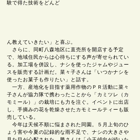
験で得た技術をどんど
ん教えていきたい」と喜ぶ。
さらに、同町八森地区に直売所を開店する予定
で、地域住民からは心待ちにする声が寄せられてい
る。加工場を併設し、ナシを使ったジャムやジュー
スを販売する計画だ。菜々子さんは「いつかナシを
使ったお菓子も作りたい」と話す。
一方、産地化を目指す薬用作物のＰＲ活動に菜々
子さんが協力隊で携わったことから「カミツレ（カ
モミール）」の栽培にも力を注ぐ。イベントに出店
し、手摘みの花を乾燥させたカモミールティーも販
売している。
今年は天候不順に悩まされた同園。５月上旬のひ
ょう害や今夏の記録的な雨不足で、ナシの大きさや
見た目が心配された。勝さんは「小玉傾向が続いた