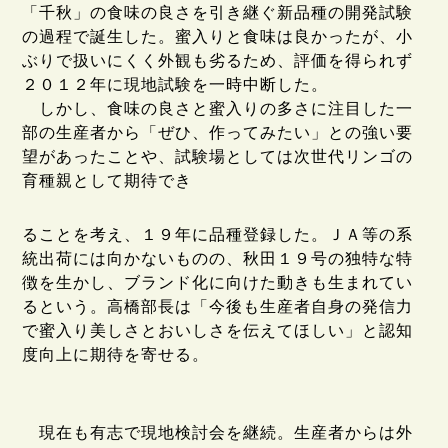
「千秋」の食味の良さを引き継ぐ新品種の開発試験
の過程で誕生した。蜜入りと食味は良かったが、小
ぶりで扱いにくく外観も劣るため、評価を得られず
２０１２年に現地試験を一時中断した。
しかし、食味の良さと蜜入りの多さに注目した一
部の生産者から「ぜひ、作ってみたい」との強い要
望があったことや、試験場としては次世代リンゴの
育種親として期待でき
ることを考え、１９年に品種登録した。ＪＡ等の系
統出荷には向かないものの、秋田１９号の独特な特
徴を生かし、ブランド化に向けた動きも生まれてい
るという。高橋部長は「今後も生産者自身の発信力
で蜜入り美しさとおいしさを伝えてほしい」と認知
度向上に期待を寄せる。
現在も有志で現地検討会を継続。生産者からは外