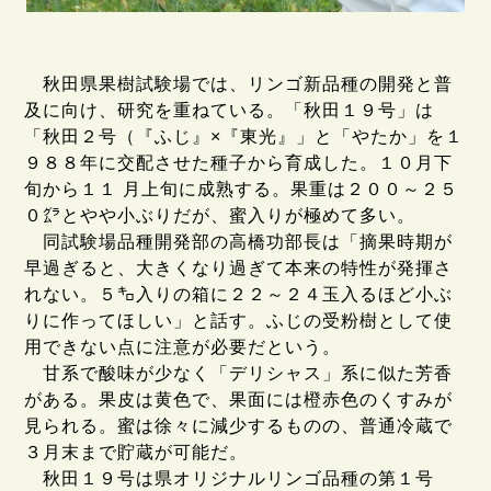
秋田県果樹試験場では、リンゴ新品種の開発と普
及に向け、研究を重ねている。「秋田１９号」は
「秋田２号（『ふじ』×『東光』」と「やたか」を１
９８８年に交配させた種子から育成した。１０月下
旬から１１ 月上旬に成熟する。果重は２００～２５
０㌘とやや小ぶりだが、蜜入りが極めて多い。
同試験場品種開発部の高橋功部長は「摘果時期が
早過ぎると、大きくなり過ぎて本来の特性が発揮さ
れない。５㌔入りの箱に２２～２４玉入るほど小ぶ
りに作ってほしい」と話す。ふじの受粉樹として使
用できない点に注意が必要だという。
甘系で酸味が少なく「デリシャス」系に似た芳香
がある。果皮は黄色で、果面には橙赤色のくすみが
見られる。蜜は徐々に減少するものの、普通冷蔵で
３月末まで貯蔵が可能だ。
秋田１９号は県オリジナルリンゴ品種の第１号