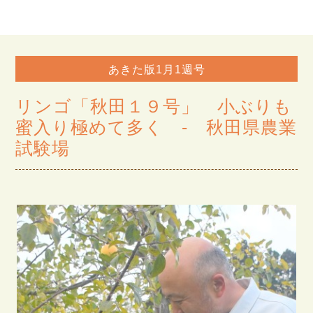
あきた版1月1週号
リンゴ「秋田１９号」 小ぶりも
蜜入り極めて多く - 秋田県農業
試験場