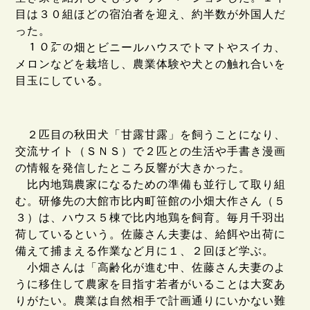
目は３０組ほどの宿泊者を迎え、約半数が外国人だ
った。
１０㌃の畑とビニールハウスでトマトやスイカ、
メロンなどを栽培し、農業体験や犬との触れ合いを
目玉にしている。
２匹目の秋田犬「甘露甘露」を飼うことになり、
交流サイト（ＳＮＳ）で２匹との生活や手書き漫画
の情報を発信したところ反響が大きかった。
比内地鶏農家になるための準備も並行して取り組
む。研修先の大館市比内町笹館の小畑大作さん（５
３）は、ハウス５棟で比内地鶏を飼育。毎月千羽出
荷しているという。佐藤さん夫妻は、給餌や出荷に
備えて捕まえる作業など月に１、２回ほど学ぶ。
小畑さんは「高齢化が進む中、佐藤さん夫妻のよ
うに移住して農家を目指す若者がいることは大変あ
りがたい。農業は自然相手で計画通りにいかない難