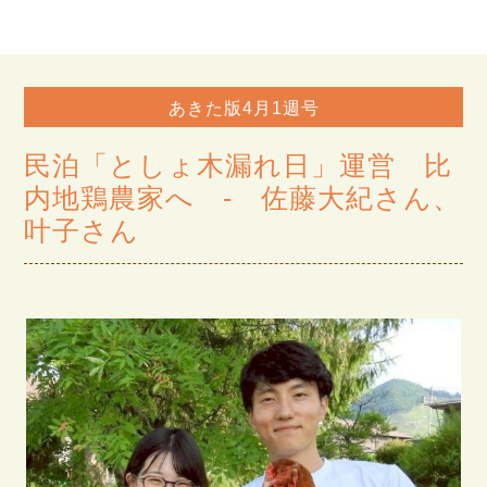
あきた版4月1週号
民泊「としょ木漏れ日」運営 比
内地鶏農家へ - 佐藤大紀さん、
叶子さん