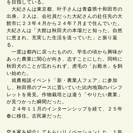
を目指している。
大紀さんは東京都、叶子さんは青森県十和田市の
出身。２人は、会社員だった大紀さんの赴任先の大
館市に２３年４月から２４年７月まで住んでいた。
大紀さんは「大館は秋田犬の本場だと知った。自然
に恵まれ、充実した生活を送っていた」と振り返
る。
一度は都内に戻ったものの、学生の頃から興味が
あった農業に関心が向き、志すことにした。同時に
秋田犬のことが忘れられず、虎毛の「お殿水」を飼
い始めた。
就農相談イベント「新・農業人フェア」に参加
し、秋田県のブースに置いていた比内地鶏のパンフ
レットを発見。作物栽培とは違う「やりたい農業」
が見つかった瞬間だった。
２４年１１月のインターンシップを経て、２５年
春に移住。古民家だった
空き家を紹介してもらいリノベーションした。１年