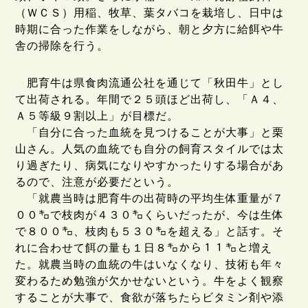
（ＷＣＳ）用稲、牧草、葉タバコを栽培し、日中は
時期に合った作業をしながら、朝と夕方に給餌や牛
舎の掃除を行う。
肥育牛は県食肉流通公社を通じて「秋田牛」とし
て出荷される。年間で２５頭ほど出荷し、「Ａ４、
Ａ５等級９割以上」が目標だ。
「自分に合った血統を見つけることが大事」と栗
山さん。人気の血統でも自分の飼育スタイルでは太
り過ぎたり、病気になりやすかったりする場合があ
るので、注意が必要だという。
「就農当時は肥育牛の出荷時の平均生体重量が７
００㌔で枝肉が４３０㌔くらいだったが、今は生体
で８００㌔、枝肉も５３０㌔を超える」と話す。そ
れに合わせて餌の量も１日８㌔から１１㌔と増え
た。就農当時の血統の牛はいなくなり、技術も年々
変わるため勉強が欠かせないという。牛をよく観察
することが大事で、食欲が落ちたらビタミン剤や添