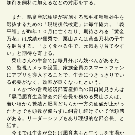
加剤を飼料に加えるなどの対応をする。
また、県畜産試験場が実施する黒毛和種種雄牛を
選抜するための「現場後代検定」に毎年協力。「義
平福」が昨年１０月に亡くなり、期待される「黄金
乃花」は成績が優秀で、栗山さんは黄金乃花の子牛
を飼育する。「よく食べる牛で、元気あり育てやす
い」と期待を寄せる。
栗山さんの牛舎では毎月分ぶん娩べんがあるた
め、監視カメラを設置。家族全員のスマートフォン
にアプリを導入することで、牛舎につきっきりでい
る必要がなく、効率が良くなったという。
ＪＡかづの営農経済部畜産担当の田口尚見さんは
「黒毛肥育生産部会の部会長を務める栗山さんは、
若い頃から繁殖と肥育どちらか一方の価値が上がっ
たときでも頭数が偏らずに飼育し続けていて信頼感
がある。リーダーシップもあり理想的な部会長」と
話す。
今までは牛舎が空けば肥育素もと牛うしを市場か