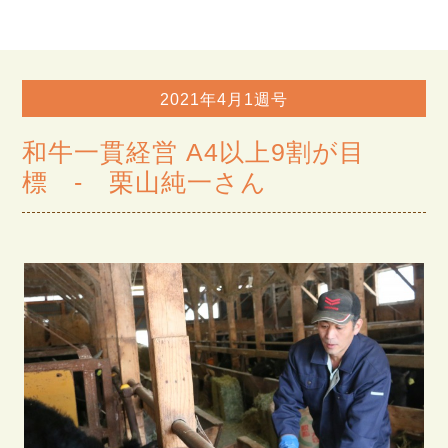
2021年4月1週号
和牛一貫経営 A4以上9割が目
標 - 栗山純一さん