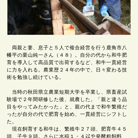
両親と妻、息子と５人で複合経営を行う鹿角市八
幡平の栗山純一さん（４８）。自分の代から和牛肥
育を導入して高品質で出荷するなど、和牛一貫経営
に力を入れる。農業歴２４年の中で、日々変わる技
術を勉強し続けている。
当時の秋田県立農業短期大学を卒業し、県畜産試
験場で２年間研修した後、就農した。「親と違う品
目をやってみたかった」と、親の代まで和牛繁殖だ
ったが自分の代で肥育を始め、一貫経営にシフトし
た。
現在飼育する和牛は、繁殖牛２７頭、肥育牛４５
頭、子牛９頭。さらに水稲１・４㌶や発酵粗飼料