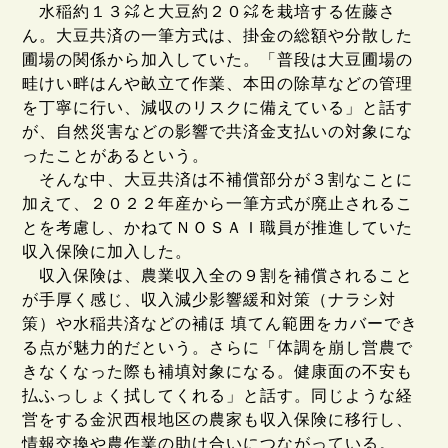
水稲約１３㌶と大豆約２０㌶を栽培する佐藤さ
ん。大豆共済の一筆方式は、掛金の総額や分散した
圃場の関係から加入していた。「普段は大豆圃場の
畦けい畔はんや畝立て作業、本田の除草などの管理
を丁寧に行い、減収のリスクに備えている」と話す
が、自然災害などの影響で共済金支払いの対象にな
ったことがあるという。
そんな中、大豆共済は不補償部分が３割なことに
加えて、２０２２年産から一筆方式が廃止されるこ
とを考慮し、かねてＮＯＳＡＩ職員が推進していた
収入保険に加入した。
収入保険は、農業収入全の９割を補償されること
が手厚く感じ、収入減少影響緩和対策（ナラシ対
策）や水稲共済などの補ほ 填てん範囲をカバーでき
る点が魅力的だという。さらに「体調を崩し営農で
きなくなった際も補填対象になる。健康面の不安も
払ふっしょく拭してくれる」と話す。同じような経
営をする金沢西根地区の農家も収入保険に移行し、
情報交換や農作業の助け合いにつながっている。