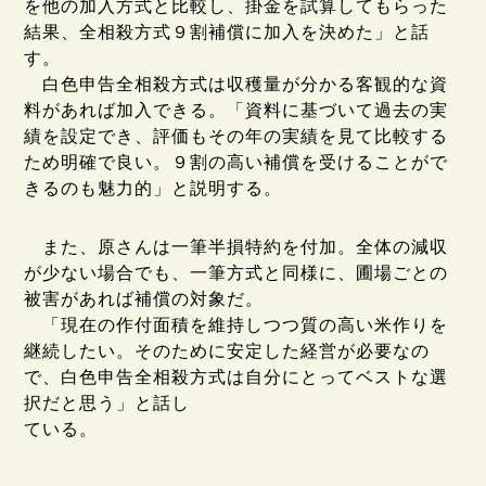
を他の加入方式と比較し、掛金を試算してもらった
結果、全相殺方式９割補償に加入を決めた」と話
す。
白色申告全相殺方式は収穫量が分かる客観的な資
料があれば加入できる。「資料に基づいて過去の実
績を設定でき、評価もその年の実績を見て比較する
ため明確で良い。９割の高い補償を受けることがで
きるのも魅力的」と説明する。
また、原さんは一筆半損特約を付加。全体の減収
が少ない場合でも、一筆方式と同様に、圃場ごとの
被害があれば補償の対象だ。
「現在の作付面積を維持しつつ質の高い米作りを
継続したい。そのために安定した経営が必要なの
で、白色申告全相殺方式は自分にとってベストな選
択だと思う」と話し
ている。