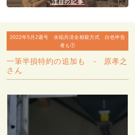
2022年5月2週号 水稲共済全相殺方式 白色申告
者も①
一筆半損特約の追加も - 原孝之
さん