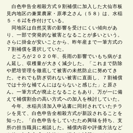
白色申告全相殺方式９割補償に加入した大仙市板
見内地区の兼業農家・原孝之さん（５８）は、水稲
５・６㌶を作付けている。
同地区は自然災害の影響を受けにくい傾向があ
り、一部で突発的な被害となることが多いという。
さらに掛金が安いことから、昨年産まで一筆方式の
７割補償を選択していた。
ところが２０２０年、長雨の影響でいもち病がま
ん延し、収穫量が大きく減少した。「これまで防除
や肥培管理を徹底して被害の未然防止に努めてき
た。それでも防ぎ切れない被害に直面し、７割補償
では十分な補てんにはならないと感じた」と原さ
ん。一筆方式が廃止となることもあり、万が一に備
えて補償割合の高い方式への加入を検討していた。
今年、水稲共済加入申込書に同封されていたチラ
シを見て、白色申告全相殺方式が新設されることを
知った。「白色申告をしていたため興味を持ち、支
所の担当職員に相談した。補償内容や評価方法など