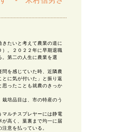
す - 米村信男さ
働きたいと考えて農業の道に
０）。２０２２年に早期退職
る。第二の人生に農業を選
疑問を感じていた時、近隣農
ことに気が付いた」と振り返
と思ったことも就農のきっか
。栽培品目は、市の特産のう
うマルチスプレヤーには静電
率が高く、葉裏まで均一に届
の注意を払っている。