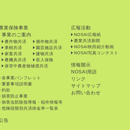
農業保険事業
広報活動
事業のご案内
NOSAI広報紙
農業共済新聞
農作物共済
畑作物共済
NOSAI秋田紹介動画
果樹共済
園芸施設共済
NOSAI写真コンテスト
家畜共済
建物共済
農機具共済
収入保険
情報開示
保管中農産物補償共済
NOSAI用語
各事業パンフレット
リンク
重要事項説明書
サイトマップ
約款
お問い合わせ
損害防止事業
病害虫防除指導報・稲作情報等
危険段階別共済掛金率一覧表
公告