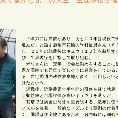
業で豊かな第二の人生 生涯現役目指
ん
「体力には自信があり、あと２０年は現役で
進んだ」と話す鹿角市花輪の米村信男さん（６
し、２３年の就農後はキュウリ１０㌃を栽培す
び、生涯現役を目指して取り組む。
米村さんは「定年まで会社勤めをすることに
家が高齢でも元気で楽しそうに農業をしている
る。自宅周辺の耕作放棄地が多く、活用したい
けだという。
退職後、近隣農家で半年間の研修を経て就農
ち収益率と市場評価が高いキュウリを選んだ。
栽培では病害虫防除を重要視する。散布に使
ノズルを装着。一般的なノズルより薬剤の付着
く。圃場は住宅地にあるため、散布時には細心