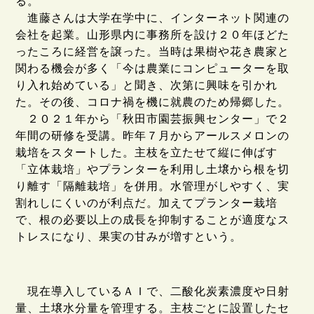
る。
進藤さんは大学在学中に、インターネット関連の
会社を起業。山形県内に事務所を設け２０年ほどた
ったころに経営を譲った。当時は果樹や花き農家と
関わる機会が多く「今は農業にコンピューターを取
り入れ始めている」と聞き、次第に興味を引かれ
た。その後、コロナ禍を機に就農のため帰郷した。
２０２１年から「秋田市園芸振興センター」で２
年間の研修を受講。昨年７月からアールスメロンの
栽培をスタートした。主枝を立たせて縦に伸ばす
「立体栽培」やプランターを利用し土壌から根を切
り離す「隔離栽培」を併用。水管理がしやすく、実
割れしにくいのが利点だ。加えてプランター栽培
で、根の必要以上の成長を抑制することが適度なス
トレスになり、果実の甘みが増すという。
現在導入しているＡＩで、二酸化炭素濃度や日射
量、土壌水分量を管理する。主枝ごとに設置したセ