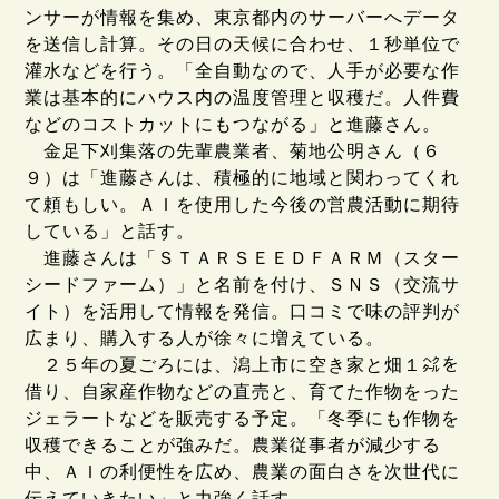
ンサーが情報を集め、東京都内のサーバーへデータ
を送信し計算。その日の天候に合わせ、１秒単位で
灌水などを行う。「全自動なので、人手が必要な作
業は基本的にハウス内の温度管理と収穫だ。人件費
などのコストカットにもつながる」と進藤さん。
金足下刈集落の先輩農業者、菊地公明さん（６
９）は「進藤さんは、積極的に地域と関わってくれ
て頼もしい。ＡＩを使用した今後の営農活動に期待
している」と話す。
進藤さんは「ＳＴＡＲＳＥＥＤＦＡＲＭ（スター
シードファーム）」と名前を付け、ＳＮＳ（交流サ
イト）を活用して情報を発信。口コミで味の評判が
広まり、購入する人が徐々に増えている。
２５年の夏ごろには、潟上市に空き家と畑１㌶を
借り、自家産作物などの直売と、育てた作物をった
ジェラートなどを販売する予定。「冬季にも作物を
収穫できることが強みだ。農業従事者が減少する
中、ＡＩの利便性を広め、農業の面白さを次世代に
伝えていきたい」と力強く話す。