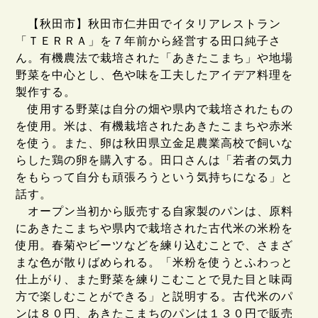
【秋田市】秋田市仁井田でイタリアレストラン
「ＴＥＲＲＡ」を７年前から経営する田口純子さ
ん。有機農法で栽培された「あきたこまち」や地場
野菜を中心とし、色や味を工夫したアイデア料理を
製作する。
使用する野菜は自分の畑や県内で栽培されたもの
を使用。米は、有機栽培されたあきたこまちや赤米
を使う。また、卵は秋田県立金足農業高校で飼いな
らした鶏の卵を購入する。田口さんは「若者の気力
をもらって自分も頑張ろうという気持ちになる」と
話す。
オープン当初から販売する自家製のパンは、原料
にあきたこまちや県内で栽培された古代米の米粉を
使用。春菊やビーツなどを練り込むことで、さまざ
まな色が散りばめられる。「米粉を使うとふわっと
仕上がり、また野菜を練りこむことで見た目と味両
方で楽しむことができる」と説明する。古代米のパ
ンは８０円、あきたこまちのパンは１３０円で販売