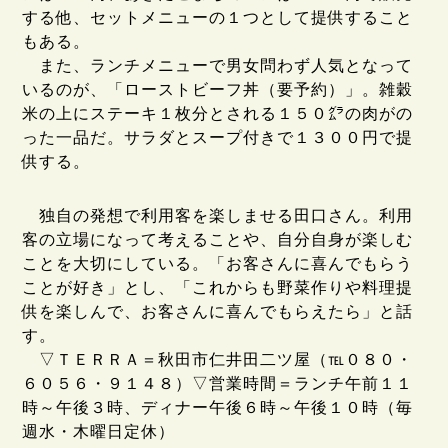
する他、セットメニューの１つとして提供すること
もある。
また、ランチメニューで男女問わず人気となって
いるのが、「ローストビーフ丼（要予約）」。雑穀
米の上にステーキ１枚分とされる１５０㌘の肉がの
った一品だ。サラダとスープ付きで１３００円で提
供する。
独自の発想で利用客を楽しませる田口さん。利用
客の立場になって考えることや、自分自身が楽しむ
ことを大切にしている。「お客さんに喜んでもらう
ことが好き」とし、「これからも野菜作りや料理提
供を楽しんで、お客さんに喜んでもらえたら」と話
す。
▽ＴＥＲＲＡ＝秋田市仁井田二ツ屋（℡０８０・
６０５６・９１４８）▽営業時間＝ランチ午前１１
時～午後３時、ディナー午後６時～午後１０時（毎
週水・木曜日定休）