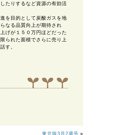
売したりするなど資源の有効活
進を目的として炭酸ガスを地
さらなる品質向上が期待され
り上げが１５０万円ほどだった
。限られた面積でさらに売り上
と話す。
東北版3月2週号
»