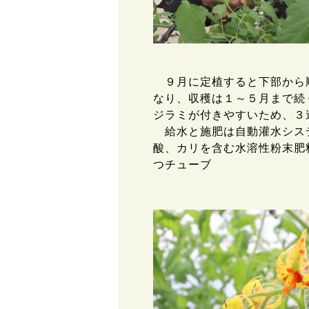
９月に定植すると下部から
なり、収穫は１～５月まで続
ジラミが付きやすいため、３
給水と施肥は自動灌水シス
酸、カリを含む水溶性粉末肥
つチューブ