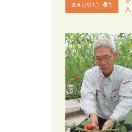
冬
あきた版3月1週号