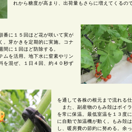
れから糖度が高まり、出荷量もさらに増えてくるの
順番に１５回ほど花が咲いて実が
く。芽かきを定期的に実施。コナ
週間に１回ほど防除する。
テムを活用。地下水に窒素やリン
料を混ぜ、１日４回、約４０秒ず
を通して各株の根元まで流れる
また、副産物のもみ殻はボイラ
を常に保温。最低室温を１３度
に自動で加温機が動く。もみ殻
し、暖房費の節約に努める。余