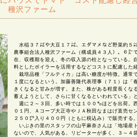
にハウスでトマト コスト配慮し経営
人 種沢ファーム
水稲３７㌶や大豆１７㌶、エダマメなど野菜約５㌶
農事組合法人種沢ファーム（構成員４３人）。６㌃
在、収穫期を迎え、冬の収入源の柱となっている。
料としたボイラーを活用するなどコストに配慮した
栽培品種「フルティカ」は高い糖度が特徴。通常で
１度になるという。加藤善隆代表理事（７１）は「
きくなると甘みが増す。また、株がある程度長くな
蓄えようとして、さらに甘くなるといわれている」
週に２～３回、多い時では１００㌔ほどを出荷。西
０１円、Ａコープ大正寺やＪＡ秋田なまはげ直売セ
２５０㌘入り４００円（ともに税込み）で販売する
いぶきの里のスタッフの山平麻奈さんは「地場産ト
ないので、人気がある。リピーターが多く、３～４