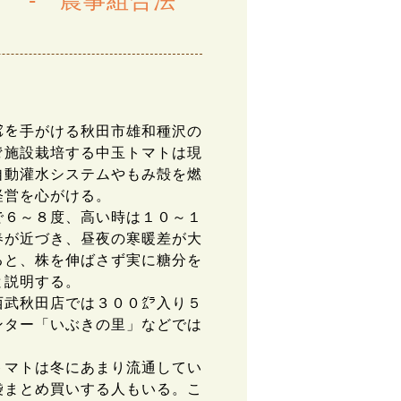
 - 農事組合法
を手がける秋田市雄和種沢の
で施設栽培する中玉トマトは現
自動灌水システムやもみ殻を燃
経営を心がける。
６～８度、高い時は１０～１
春が近づき、昼夜の寒暖差が大
ると、株を伸ばさず実に糖分を
と説明する。
武秋田店では３００㌘入り５
ンター「いぶきの里」などでは
。
マトは冬にあまり流通してい
袋まとめ買いする人もいる。こ