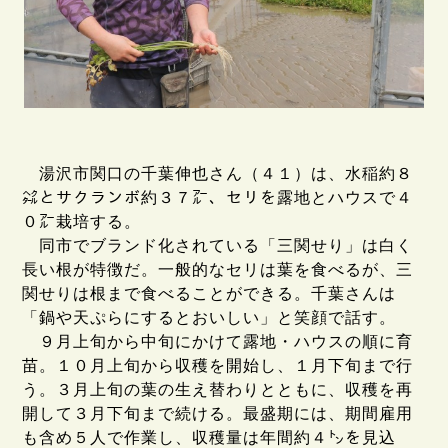
湯沢市関口の千葉伸也さん（４１）は、水稲約８
㌶とサクランボ約３７㌃、セリを露地とハウスで４
０㌃栽培する。
同市でブランド化されている「三関せり」は白く
長い根が特徴だ。一般的なセリは葉を食べるが、三
関せりは根まで食べることができる。千葉さんは
「鍋や天ぷらにするとおいしい」と笑顔で話す。
９月上旬から中旬にかけて露地・ハウスの順に育
苗。１０月上旬から収穫を開始し、１月下旬まで行
う。３月上旬の葉の生え替わりとともに、収穫を再
開して３月下旬まで続ける。最盛期には、期間雇用
も含め５人で作業し、収穫量は年間約４㌧を見込